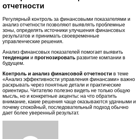
отчетности
Регулярный контроль за финансовыми показателями и
анализ отчетности позволяют выявлять проблемные
зоны, определять источники улучшения финансовых
результатов и принимать своевременные
управленческие решения.
Анализ финансовых показателей помогает выявить
тенденции
и
прогнозировать
развитие компании в
будущем.
Контроль и анализ финансовой отчетности
в теме
«Анализ эффективности управления финансами» важно
раскрывать через понятные детали и практические
ориентиры. Читателю полезно видеть не только общую
мысль, но и конкретные акценты: на что обратить
внимание, какие решения чаще оказываются удачными и
почему спокойный, последовательный подход обычно
дает более уверенный результат.
Facebook
Twitter
LinkedIn
Tumblr
Pinterest
Reddit
VKontakte
Odnoklassniki
Skype
WhatsApp
Telegram
Viber
Share
Print
via
Email