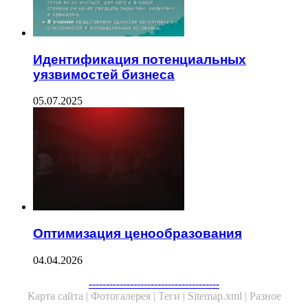
Идентификация потенциальных
уязвимостей бизнеса
05.07.2025
Оптимизация ценообразования
04.04.2026
Facebook
Twitter
WhatsApp
Telegram
--------------------------------------
Карта сайта |
Фотогалерея |
Теги |
Sitemap.xml |
Разное