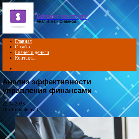
Menu
Бизнес эксперт
Аналитика и финансы
Главная
О сайте
Бизнес и деньги
Контакты
Search
for
Анализ эффективности
управления финансами
22.04.2025
105
1 minute read