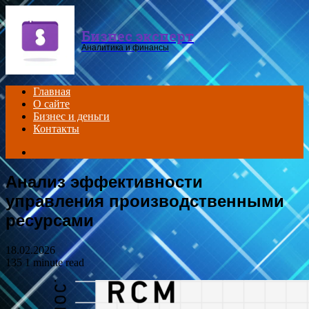
Menu
Бизнес эксперт
Аналитика и финансы
Главная
О сайте
Бизнес и деньги
Контакты
Search
for
Анализ эффективности
управления производственными
ресурсами
18.02.2026
135
1 minute read