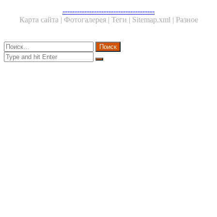
Facebook
Twitter
WhatsApp
Telegram
--------------------------------------
Карта сайта |
Фотогалерея |
Теги |
Sitemap.xml |
Разное
Close
Найти:
Close
Search
for