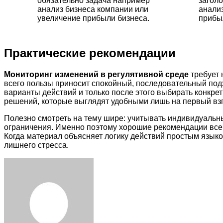
обязательно задача например
загол
анализ бизнеса компании или
анали
увеличение прибыли бизнеса.
прибыл
Практические рекомендации
Мониторинг изменений в регулятивной среде
требует 
всего пользы приносит спокойный, последовательный под
варианты действий и только после этого выбирать конкр
решений, которые выглядят удобными лишь на первый взг
Полезно смотреть на тему шире: учитывать индивидуальн
ограничения. Именно поэтому хорошие рекомендации всегд
Когда материал объясняет логику действий простым языко
лишнего стресса.
Facebook
Twitter
LinkedIn
Tumblr
Pinterest
Reddit
VKontakte
Odnoklassniki
Skype
WhatsApp
Telegram
Viber
Share
Print
via
Email