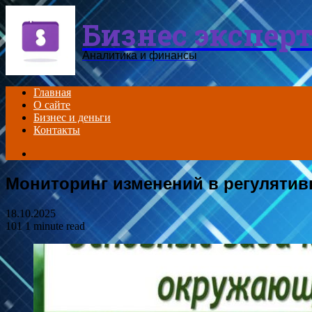
Menu
Бизнес экспер
Аналитика и финансы
Главная
О сайте
Бизнес и деньги
Контакты
Search
for
Мониторинг изменений в регулятив
18.10.2025
101
1 minute read