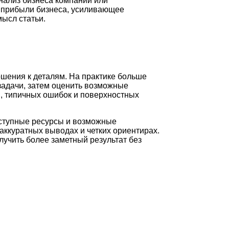
нализ бизнеса компании или
 прибыли бизнеса, усиливающее
ысл статьи.
ошения к деталям. На практике больше
задачи, затем оценить возможные
и, типичных ошибок и поверхностных
оступные ресурсы и возможные
аккуратных выводах и четких ориентирах.
лучить более заметный результат без