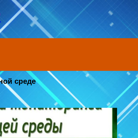
т
ной среде