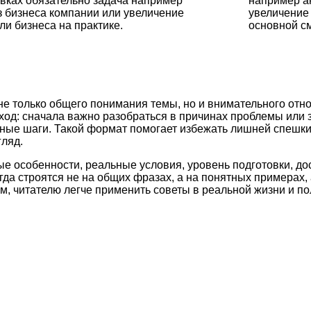
овках обязательно задача например
например а
з бизнеса компании или увеличение
увеличение
и бизнеса на практике.
основной см
не только общего понимания темы, но и внимательного отн
ход: сначала важно разобраться в причинах проблемы или 
етные шаги. Такой формат помогает избежать лишней спешк
ляд.
ые особенности, реальные условия, уровень подготовки, д
а строятся не на общих фразах, а на понятных примерах, 
м, читателю легче применить советы в реальной жизни и по