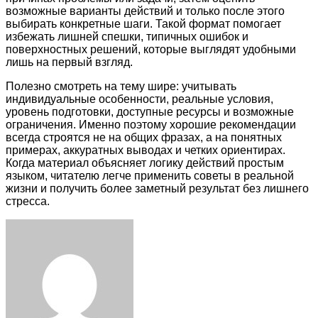
возможные варианты действий и только после этого
выбирать конкретные шаги. Такой формат помогает
избежать лишней спешки, типичных ошибок и
поверхностных решений, которые выглядят удобными
лишь на первый взгляд.
Полезно смотреть на тему шире: учитывать
индивидуальные особенности, реальные условия,
уровень подготовки, доступные ресурсы и возможные
ограничения. Именно поэтому хорошие рекомендации
всегда строятся не на общих фразах, а на понятных
примерах, аккуратных выводах и четких ориентирах.
Когда материал объясняет логику действий простым
языком, читателю легче применить советы в реальной
жизни и получить более заметный результат без лишнего
стресса.
Facebook
Twitter
LinkedIn
Tumblr
Pinterest
Reddit
VKontakte
Odnoklassniki
Skype
WhatsApp
Telegram
Viber
Share
Print
via
Email