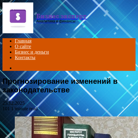
Menu
Бизнес эксперт
Аналитика и финансы
Главная
О сайте
Бизнес и деньги
Контакты
Search
for
Прогнозирование изменений в
законодательстве
25.12.2025
101
1 minute read