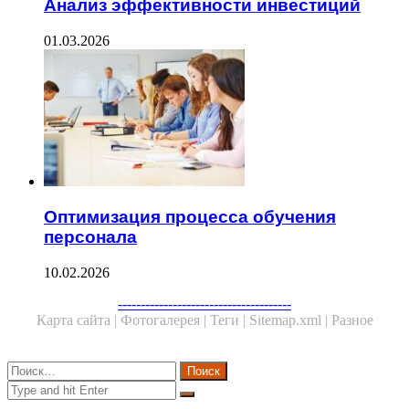
Анализ эффективности инвестиций
01.03.2026
Оптимизация процесса обучения
персонала
10.02.2026
Facebook
Twitter
WhatsApp
Telegram
--------------------------------------
Карта сайта |
Фотогалерея |
Теги |
Sitemap.xml |
Разное
Close
Найти:
Close
Search