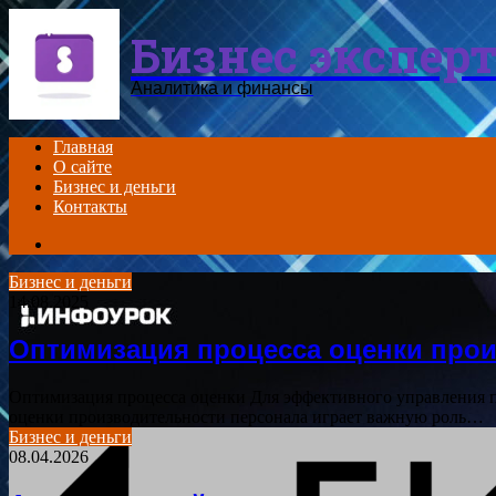
Menu
Бизнес экспер
Аналитика и финансы
Главная
О сайте
Бизнес и деньги
Контакты
Search
for
Бизнес и деньги
14.08.2025
Оптимизация процесса оценки про
Оптимизация процесса оценки Для эффективного управления п
оценки производительности персонала играет важную роль…
Бизнес и деньги
08.04.2026