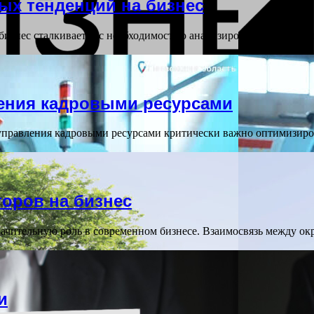
ых тенденций на бизнес
изнес сталкивается с необходимостью анализировать и учитыва
ения кадровыми ресурсами
правления кадровыми ресурсами критически важно оптимизиров
торов на бизнес
начительную роль в современном бизнесе. Взаимосвязь между о
и