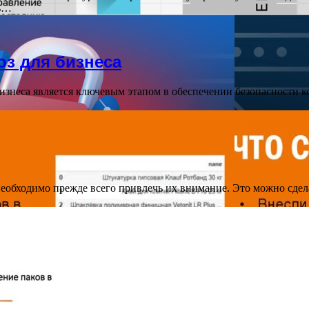
ть…
з для бизнеса
изнеса является ключевым этапом в обеспечении безопасности 
еобходимо прежде всего привлечь их внимание. Это можно сдела