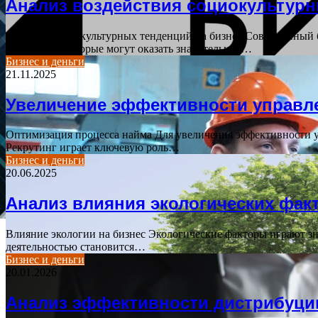
Анализ воздействия социокультурн
Влияние социокультурных тенденций на бизнес Современный б
тенденции, которые могут оказать значительное…
Бизнес и деньги
21.11.2025
Увеличение эффективности управл
Оптимизация процесса найма Для увеличения эффективности у
Рекрутинг играет ключевую роль…
Бизнес и деньги
20.06.2025
Анализ влияния экологических фак
Влияние экологии на бизнес Экологические факторы играют з
деятельностью становится…
Бизнес и деньги
20.01.2026
Анализ эффективности дистрибуци