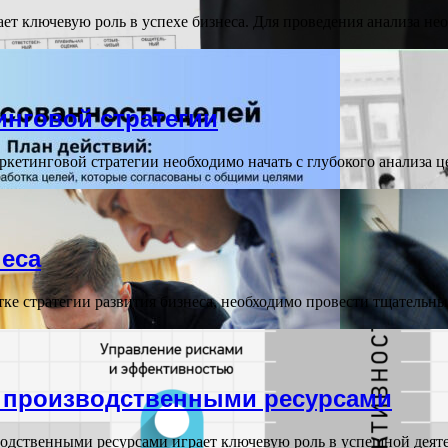
т ключевую роль в успехе бизнеса. Для проведения анализа не
нговой стратегии
тинговой стратегии необходимо начать с глубокого анализа це
неса
ке стратегии развития бизнеса, необходимо провести тщательн
 производственными ресурсами
дственными ресурсами играет ключевую роль в успешной деяте