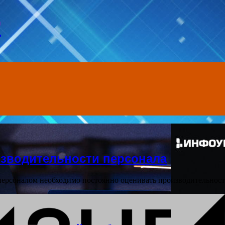
т
изводительности персонала
ерсоналом необходимо постоянно оценивать производительност