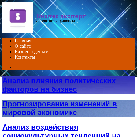
Menu
Бизнес эксперт
Аналитика и финансы
Главная
О сайте
Бизнес и деньги
Контакты
Search
for
Анализ влияния политических
факторов на бизнес
Прогнозирование изменений в
мировой экономике
Анализ воздействия
социокультурных тенденций на