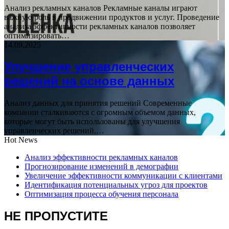
Анализ рекламных каналов Рекламные каналы играют
важную роль в продвижении продуктов и услуг. Проведение
анализа эффективности рекламных каналов позволяет
оптимизировать…
14.09.2025
Улучшение управленческих
решений на основе данных
Анализ данных для принятия решений Современные
компании сталкиваются с огромным объемом данных,
которые могут быть использованы для улучшения
управленческих решений.…
Hot News
Анализ эффективности рекламных каналов
Прогнозирование изменений в демографии
Увеличение эффективности коммуникации с клиентами
Идентификация потенциальных угроз для проектов
Оптимизация процесса обучения персонала
НЕ ПРОПУСТИТЕ