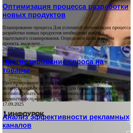
Оптимизация процесса разработки
новых продуктов
Планирование процесса Для успешной оптимизации процесса
разработки новых продуктов необходимо начать с
тщательного планирования. Определите цели и задачи
проекта, выделите…
28.03.2026
Прогнозирование спроса на
товары
Прогнозирование спроса Прогнозирование спроса на товары
является важным инструментом для бизнеса, позволяющим
оптимизировать запасы, планировать производство и
улучшать обслуживание клиентов.…
17.09.2025
Анализ эффективности рекламных
каналов