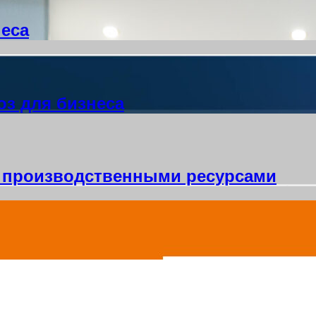
неса
з для бизнеса
 производственными ресурсами