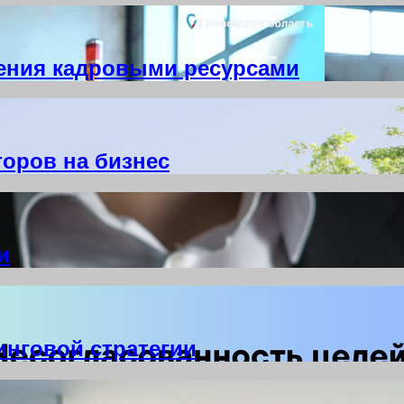
ения кадровыми ресурсами
торов на бизнес
и
нговой стратегии