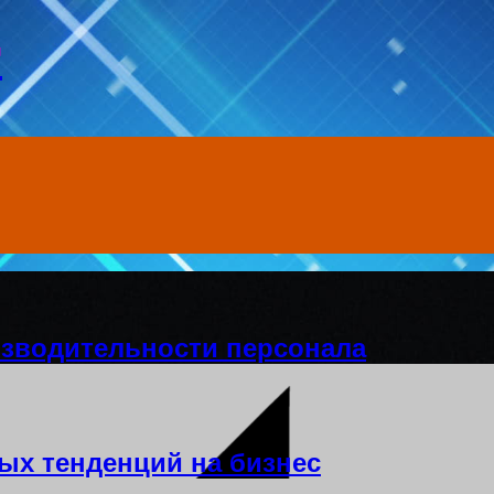
т
изводительности персонала
ых тенденций на бизнес