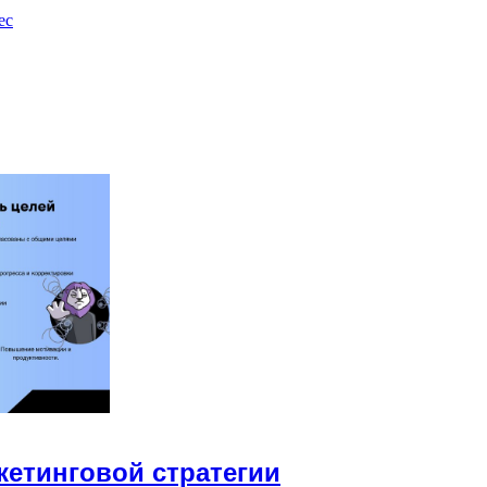
ес
етинговой стратегии